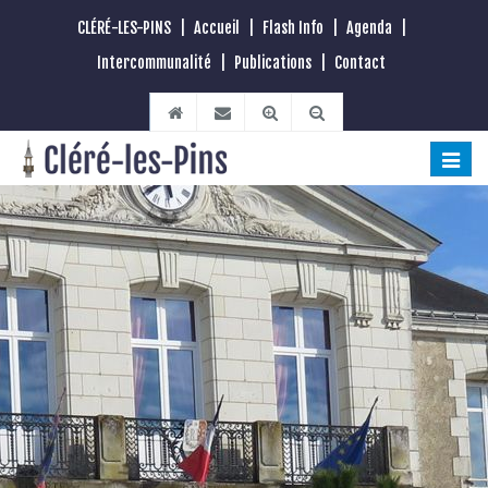
CLÉRÉ-LES-PINS
|
Accueil
|
Flash Info
|
Agenda
|
Intercommunalité
|
Publications
|
Contact
Toggle
naviga