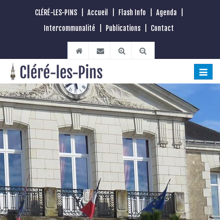
CLÉRÉ-LES-PINS
|
Accueil
|
Flash Info
|
Agenda
|
Intercommunalité
|
Publications
|
Contact
Toggle
naviga