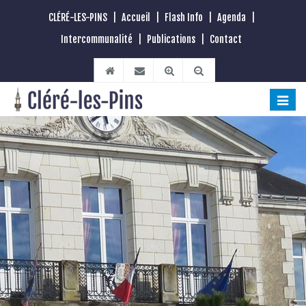
CLÉRÉ-LES-PINS
|
Accueil
|
Flash Info
|
Agenda
|
Intercommunalité
|
Publications
|
Contact
Toggle
naviga