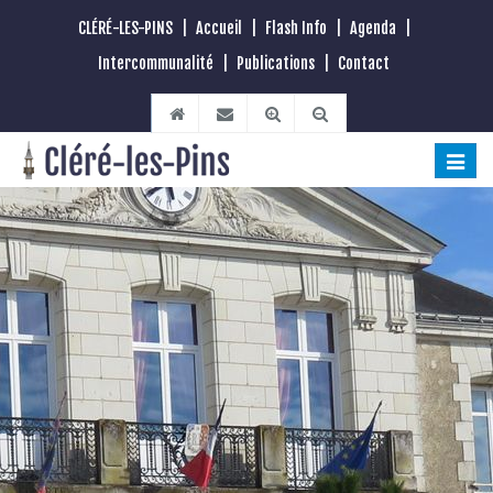
CLÉRÉ-LES-PINS
|
Accueil
|
Flash Info
|
Agenda
|
Intercommunalité
|
Publications
|
Contact
Toggle
naviga