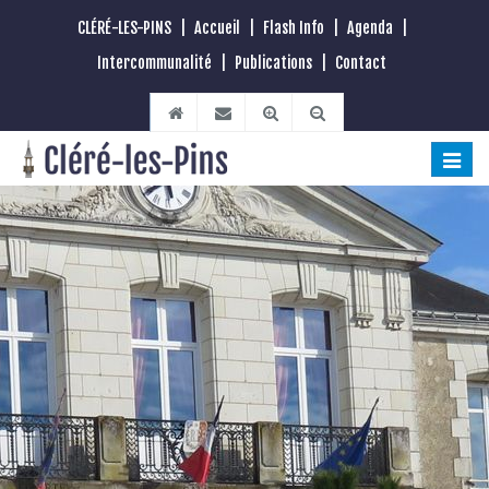
CLÉRÉ-LES-PINS
|
Accueil
|
Flash Info
|
Agenda
|
Intercommunalité
|
Publications
|
Contact
Toggle
naviga