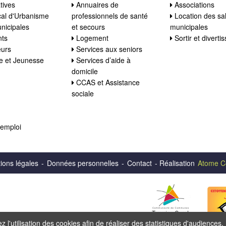
tives
Annuaires de
Associations
al d'Urbanisme
professionnels de santé
Location des sal
nicipales
et secours
municipales
nts
Logement
Sortir et diverti
eurs
Services aux seniors
ce et Jeunesse
Services d’aide à
domicile
CCAS et Assistance
sociale
'emploi
ions légales
-
Données personnelles
-
Contact
- Réalisation
Atome C
 l'utilisation des cookies afin de réaliser des statistiques d'audiences.