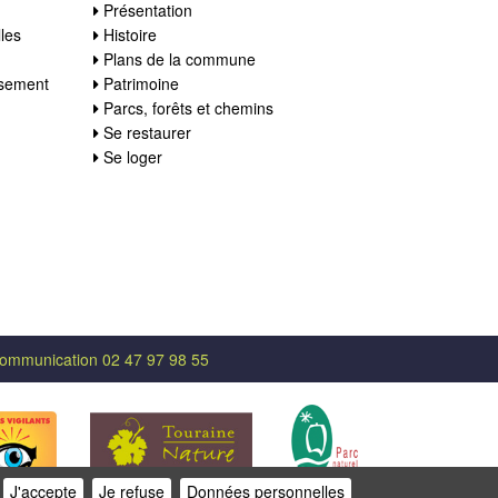
Présentation
les
Histoire
Plans de la commune
ssement
Patrimoine
Parcs, forêts et chemins
Se restaurer
Se loger
ommunication 02 47 97 98 55
J'accepte
Je refuse
Données personnelles