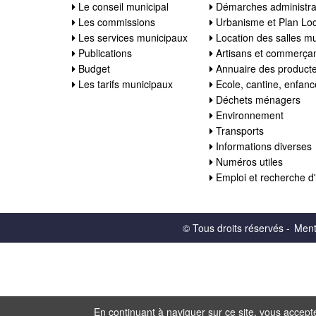
Le conseil municipal
Démarches administra
Les commissions
Urbanisme et Plan Loc
Les services municipaux
Location des salles mu
Publications
Artisans et commerça
Budget
Annuaire des product
Les tarifs municipaux
Ecole, cantine, enfan
Déchets ménagers
Environnement
Transports
Informations diverses
Numéros utiles
Emploi et recherche d
© Tous droits réservés -
Ment
En continuant à naviguer sur ce site, vous acceptez