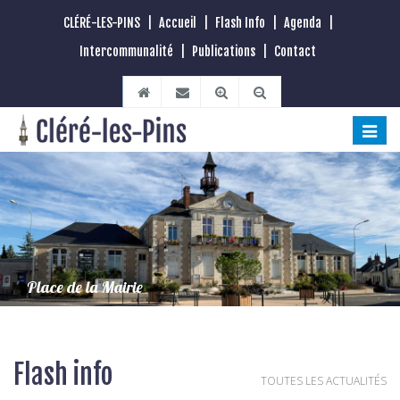
CLÉRÉ-LES-PINS
|
Accueil
|
Flash Info
|
Agenda
|
Intercommunalité
|
Publications
|
Contact
Toggle
naviga
Place de la Mairie
Flash info
TOUTES LES ACTUALITÉS