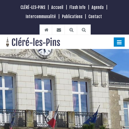
CLÉRÉ-LES-PINS
|
Accueil
|
Flash Info
|
Agenda
|
Intercommunalité
|
Publications
|
Contact
Toggle
naviga