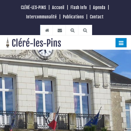
CLÉRÉ-LES-PINS
|
Accueil
|
Flash Info
|
Agenda
|
Intercommunalité
|
Publications
|
Contact
Toggle
naviga