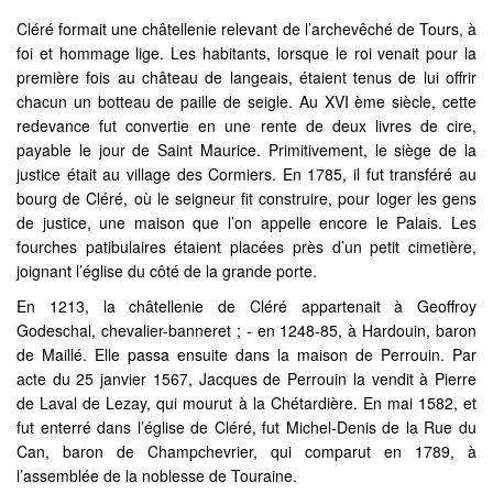
Cléré formait une châtellenie relevant de l’archevêché de Tours, à
foi et hommage lige. Les habitants, lorsque le roi venait pour la
première fois au château de langeais, étaient tenus de lui offrir
chacun un botteau de paille de seigle. Au XVI ème siècle, cette
redevance fut convertie en une rente de deux livres de cire,
payable le jour de Saint Maurice. Primitivement, le siège de la
justice était au village des Cormiers. En 1785, il fut transféré au
bourg de Cléré, où le seigneur fit construire, pour loger les gens
de justice, une maison que l’on appelle encore le Palais. Les
fourches patibulaires étaient placées près d’un petit cimetière,
joignant l’église du côté de la grande porte.
En 1213, la châtellenie de Cléré appartenait à Geoffroy
Godeschal, chevalier-banneret ; - en 1248-85, à Hardouin, baron
de Maillé. Elle passa ensuite dans la maison de Perrouin. Par
acte du 25 janvier 1567, Jacques de Perrouin la vendit à Pierre
de Laval de Lezay, qui mourut à la Chétardière. En mai 1582, et
fut enterré dans l’église de Cléré, fut Michel-Denis de la Rue du
Can, baron de Champchevrier, qui comparut en 1789, à
l’assemblée de la noblesse de Touraine.