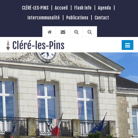
CLÉRÉ-LES-PINS
|
Accueil
|
Flash Info
|
Agenda
|
Intercommunalité
|
Publications
|
Contact
Toggle
naviga