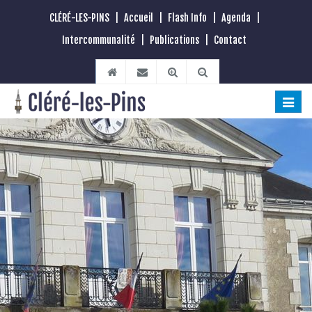
CLÉRÉ-LES-PINS
|
Accueil
|
Flash Info
|
Agenda
|
Intercommunalité
|
Publications
|
Contact
Toggle
naviga