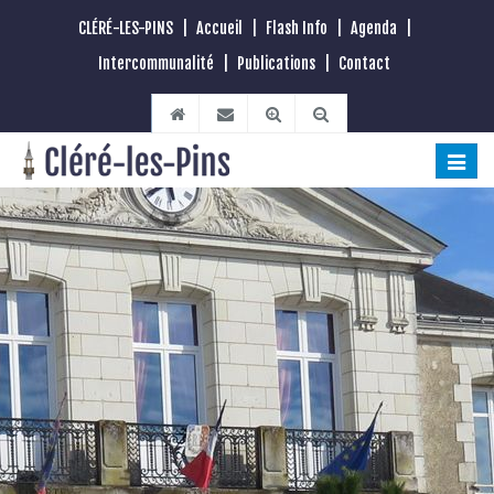
CLÉRÉ-LES-PINS
|
Accueil
|
Flash Info
|
Agenda
|
Intercommunalité
|
Publications
|
Contact
Toggle
naviga