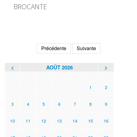
BROCANTE
Précédente
Suivante
<
AOÛT 2026
>
L
M
M
J
V
S
D
1
2
3
4
5
6
7
8
9
10
11
12
13
14
15
16