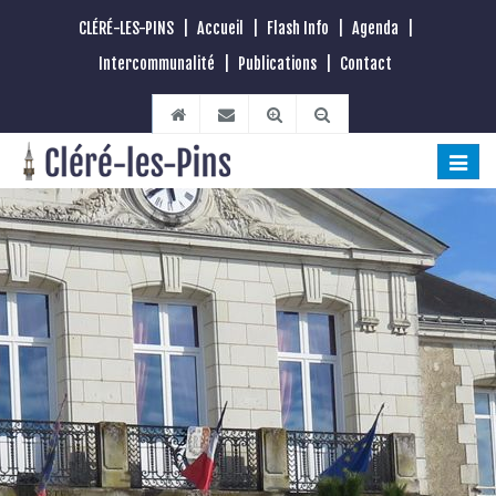
CLÉRÉ-LES-PINS
|
Accueil
|
Flash Info
|
Agenda
|
Intercommunalité
|
Publications
|
Contact
Toggle
naviga