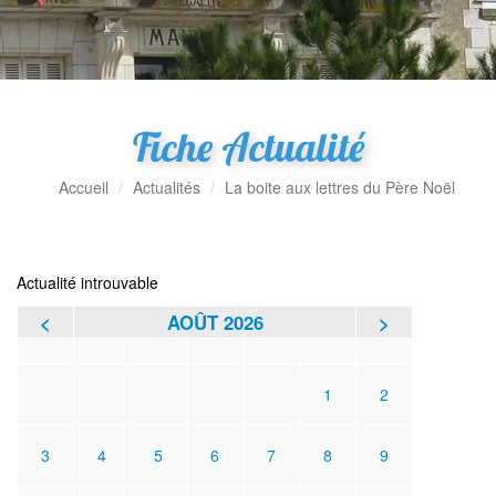
Fiche Actualité
Accueil
Actualités
La boite aux lettres du Père Noël
Actualité introuvable
<
AOÛT 2026
>
L
M
M
J
V
S
D
1
2
3
4
5
6
7
8
9