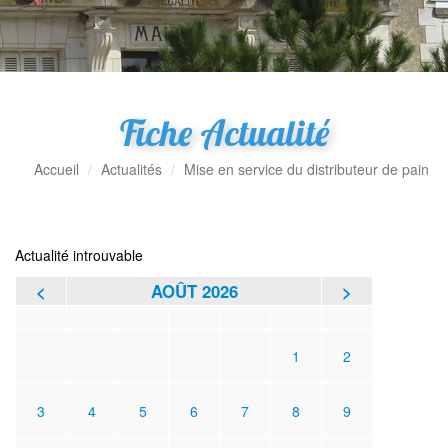
Fiche Actualité
Accueil
Actualités
Mise en service du distributeur de pain
Actualité introuvable
<
AOÛT 2026
>
L
M
M
J
V
S
D
1
2
3
4
5
6
7
8
9