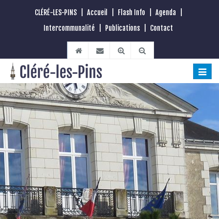
CLÉRÉ-LES-PINS
|
Accueil
|
Flash Info
|
Agenda
|
Intercommunalité
|
Publications
|
Contact
Toggle
naviga