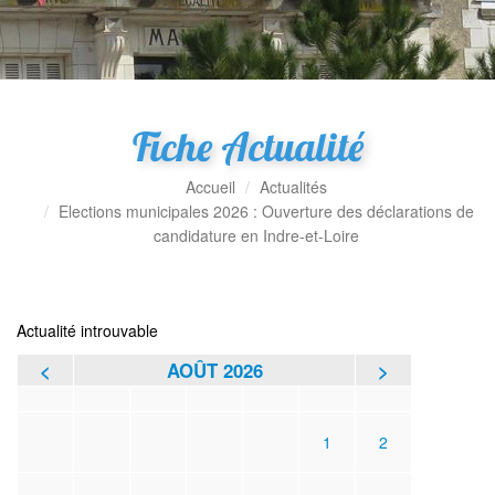
Fiche Actualité
Accueil
Actualités
Elections municipales 2026 : Ouverture des déclarations de
candidature en Indre-et-Loire
Actualité introuvable
<
AOÛT 2026
>
L
M
M
J
V
S
D
1
2