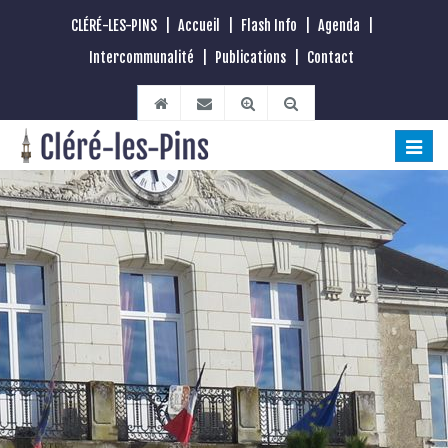
CLÉRÉ-LES-PINS
|
Accueil
|
Flash Info
|
Agenda
|
Intercommunalité
|
Publications
|
Contact
Toggle
naviga