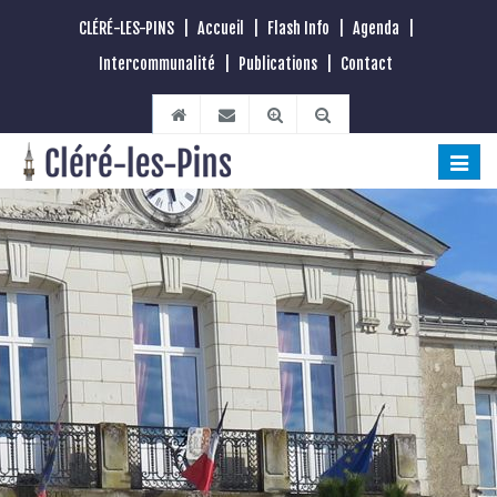
CLÉRÉ-LES-PINS
|
Accueil
|
Flash Info
|
Agenda
|
Intercommunalité
|
Publications
|
Contact
Toggle
naviga