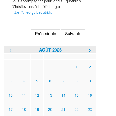
vous accompagner pour le tri au quotidien.
N'hésitez pas à la télécharger.
https://citeo.guidedutri.fr/
Précédente
Suivante
<
AOÛT 2026
>
L
M
M
J
V
S
D
1
2
3
4
5
6
7
8
9
10
11
12
13
14
15
16
17
18
19
20
21
22
23