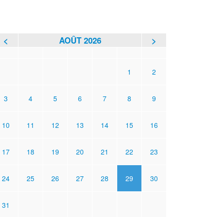
<
AOÛT 2026
>
L
M
M
J
V
S
D
1
2
3
4
5
6
7
8
9
10
11
12
13
14
15
16
17
18
19
20
21
22
23
24
25
26
27
28
29
30
31